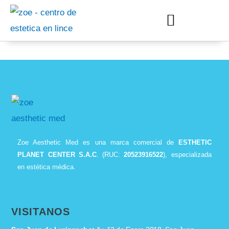
Zoe Aesthetic Med es una marca comercial de
ESTHETIC
PLANET CENTER S.A.C
. (RUC:
20523916522
), especializada
en estética médica.
VISITANOS