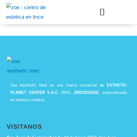
Zoe Aesthetic Med es una marca comercial de
ESTHETIC
PLANET CENTER S.A.C
. (RUC:
20523916522
), especializada
en estética médica.
VISITANOS